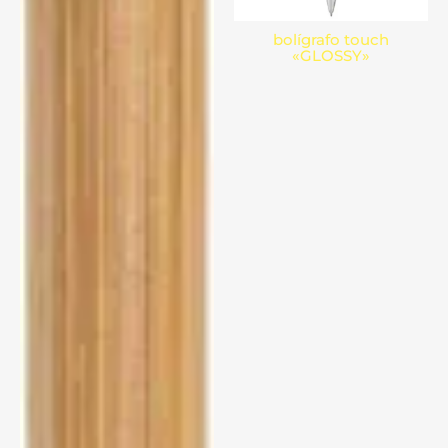
bolígrafo touch
«GLOSSY»