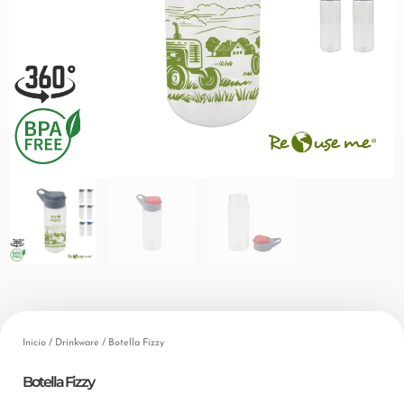
Inicio
/
Drinkware
/ Botella Fizzy
Botella Fizzy