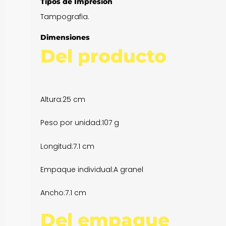
Tipos de Impresión
Tampografia.
Dimensiones
Del producto
Altura:
25 cm
Peso por unidad:
107 g
Longitud:
7.1 cm
Empaque individual:
A granel
Ancho:
7.1 cm
Del empaque