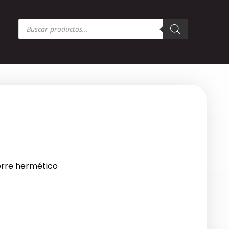
Búsqueda
de
productos
erre hermético