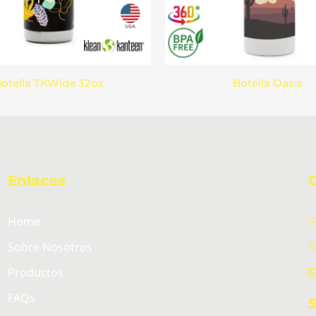
otella TKWide 32oz
Botella Oasis
Enlaces
Home
Sobre Nosotros
Productos
FAQs