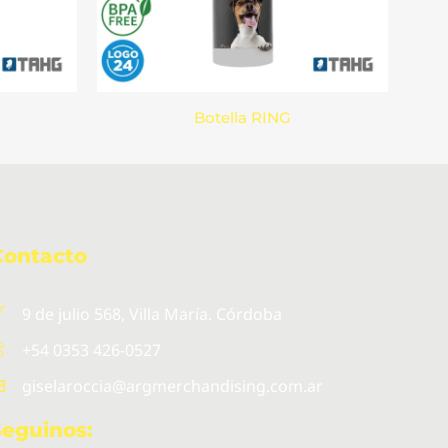
Botella RING
Contacto
9 de julio 568, Villa María. Córdoba
+54 0353 426-0527
giselaroccia@argmerchandising.com.ar
Seguinos: