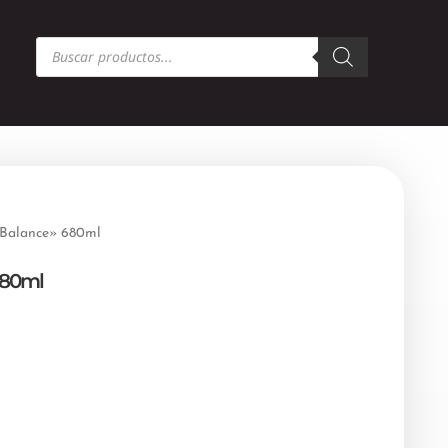
Búsqueda
de
productos
«Balance» 680ml
680ml