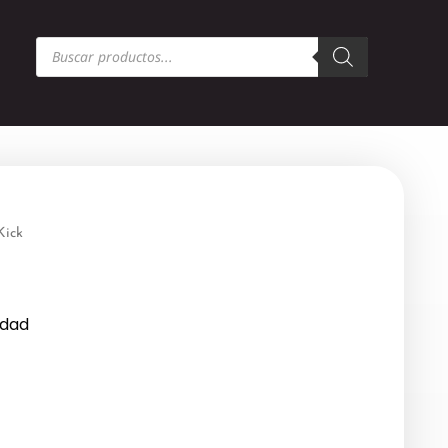
Búsqueda
de
productos
Kick
idad