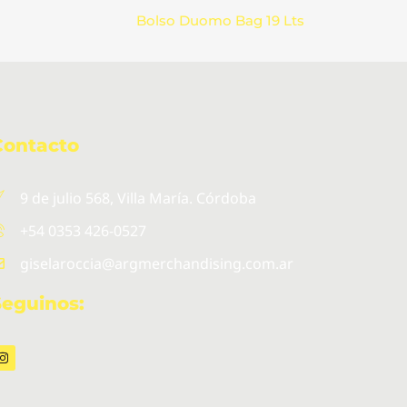
Bolso Duomo Bag 19 Lts
Contacto
9 de julio 568, Villa María. Córdoba
+54 0353 426-0527
giselaroccia@argmerchandising.com.ar
Seguinos:
I
n
s
t
a