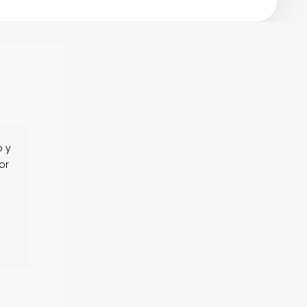
o y
or