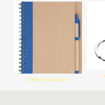
L
LIBRETA «ECOLÓGICA»