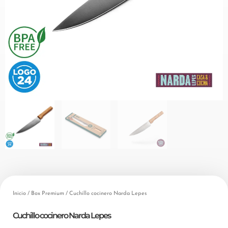
Inicio
/
Box Premium
/ Cuchillo cocinero Narda Lepes
Cuchillo cocinero Narda Lepes