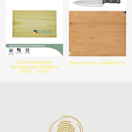
Tabla de Madera
Set de corte «BAMBCUT»
Rectangular Mediana
18cm – 30cm