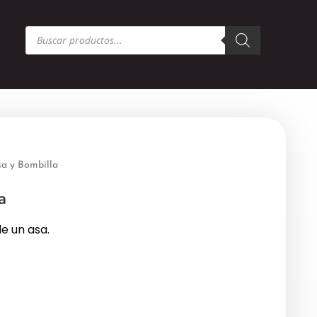
Búsqueda
de
productos
sa y Bombilla
a
de un asa.