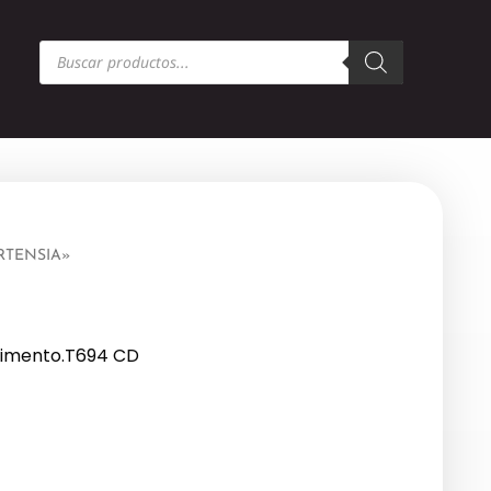
Búsqueda
de
productos
ORTENSIA»
timento.T694 CD