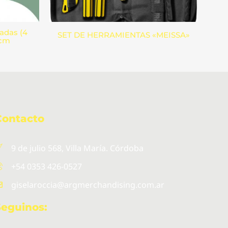
adas (4
SET DE HERRAMIENTAS «MEISSA»
9cm
Contacto
9 de julio 568, Villa María. Córdoba
+54 0353 426-0527
giselaroccia@argmerchandising.com.ar
Seguinos: