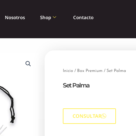
Nosotros
Shop
Contacto
Inicio
/
Box Premium
/ Set Palma
Set Palma
CONSULTAR