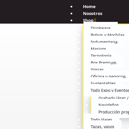
Ir
Home
al
Nosotros
contenido
Shop
Drinkware
Bolsos y Mochilas
Indumentaria
Masivos
Tecnología
Box Premium
Gorras
Oficina y negocios
Sustentables
Todo Expo y Evento
Grabado láser /
Navideños
Producción pro
Todo Viajes
Tazas, vasos