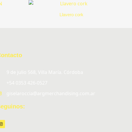
Llavero cork
Contacto
9 de julio 568, Villa María. Córdoba
+54 0353 426-0527
giselaroccia@argmerchandising.com.ar
eguinos:
I
n
s