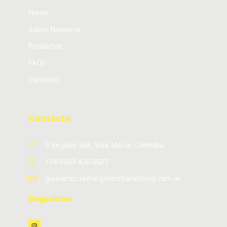
Home
Sobre Nosotros
Productos
FAQs
Contacto
Contacto
9 de julio 568, Villa María. Córdoba
+54 0353 426-0527
giselaroccia@argmerchandising.com.ar
Seguinos:
I