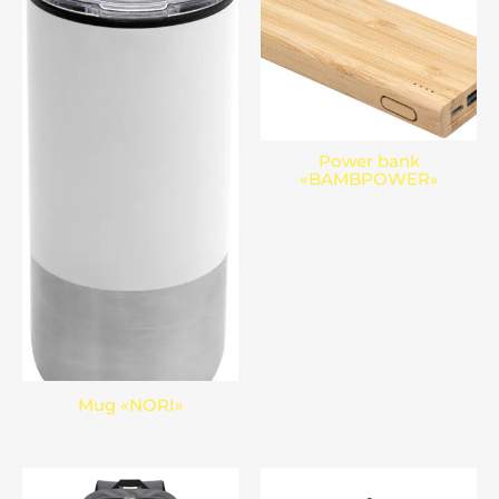
Power bank
«BAMBPOWER»
Mug «NORI»