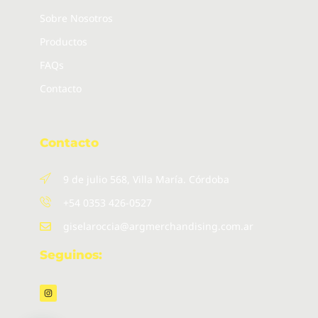
Sobre Nosotros
Productos
FAQs
Contacto
Contacto
9 de julio 568, Villa María. Córdoba
+54 0353 426-0527
giselaroccia@argmerchandising.com.ar
Seguinos:
I
n
s
t