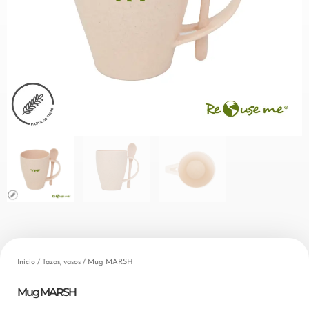
Inicio
/
Tazas, vasos
/ Mug MARSH
Mug MARSH