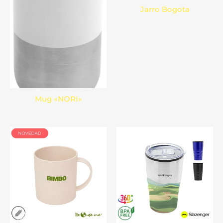
Jarro Bogota
Mug «NORI»