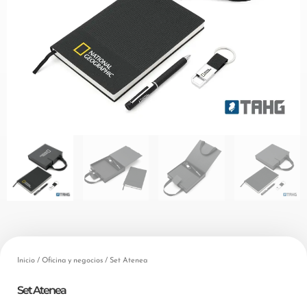
Inicio
/
Oficina y negocios
/ Set Atenea
Set Atenea