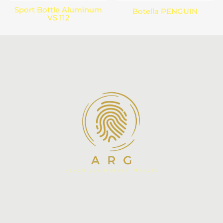
Sport Bottle Aluminum
Botella PENGUIN
VS 112