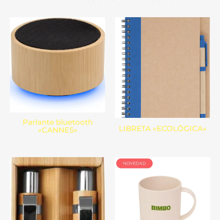
Parlante bluetooth
LIBRETA «ECOLÓGICA»
«CANNES»